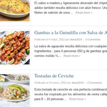
El sabor a madera y ligeramente ahumado del chipotl
adobo también resulta delicioso con atún fresco. U
filetes de salmón de unos…
Read more »
Gambas a la Guindilla con Salsa de 
Publicado el 4 mayo, 2022
por
diana2016
|
0 Comments
La salsa de aguacate resulta deliciosa con cualquier
Ingredientes : para 4 personas 650 g de gambas gra
comino molido ½…
Read more »
Tostadas de Ceviche
Publicado el 16 enero, 2022
por
diana2016
|
4 Comments
Esta tostada de ceviche es una perfecta combinación
receta fue inspirado por los alimentos de venta cal
para 8 – 10 personas…
Read more »