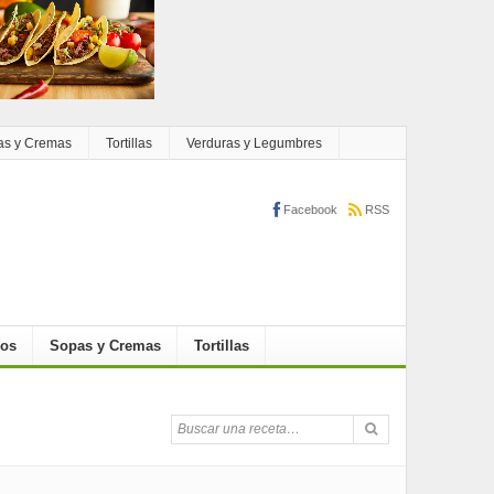
as y Cremas
Tortillas
Verduras y Legumbres
Facebook
RSS
cos
Sopas y Cremas
Tortillas