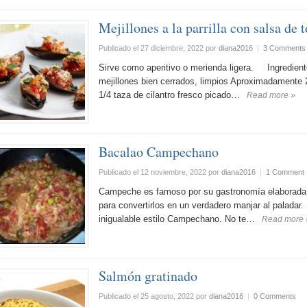
Mejillones a la parrilla con salsa de 
Publicado el 27 diciembre, 2022
por
diana2016
|
3 Comments
Sirve como aperitivo o merienda ligera. Ingrediente
mejillones bien cerrados, limpios Aproximadamente 
1/4 taza de cilantro fresco picado…
Read more »
Bacalao Campechano
Publicado el 12 noviembre, 2022
por
diana2016
|
1 Comment
Campeche es famoso por su gastronomía elaborada 
para convertirlos en un verdadero manjar al paladar.
inigualable estilo Campechano. No te…
Read more 
Salmón gratinado
Publicado el 25 agosto, 2022
por
diana2016
|
0 Comments