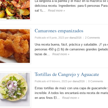
La langosta a la parrilla y el maíz en la mazorca se
deliciosa receta. Ingredientes: para 6 personas Para 
sal ¼…
Read more »
Camarones empanizados
Publicado el 8 junio, 2023
por
diana2016
|
2 Comments
Una receta buena, fácil, práctica y saludable. ¡Y ya
personas 450 g (1 lb) de camarones grandes (pelados
tazas de…
Read more »
Tortillas de Cangrejo y Aguacate
Publicado el 8 febrero, 2023
por
diana2016
|
0 Comments
Estas tortillas de maíz con una capa de guacamole y
increíble. A todos les encantará esta receta de mar
en aros finos El…
Read more »