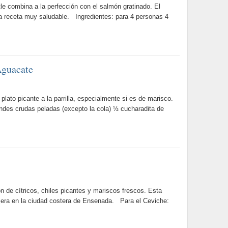
e combina a la perfección con el salmón gratinado. El
na receta muy saludable. Ingredientes: para 4 personas 4
Aguacate
 plato picante a la parrilla, especialmente si es de marisco.
ndes crudas peladas (excepto la cola) ½ cucharadita de
 de cítricos, chiles picantes y mariscos frescos. Esta
lejera en la ciudad costera de Ensenada. Para el Ceviche: