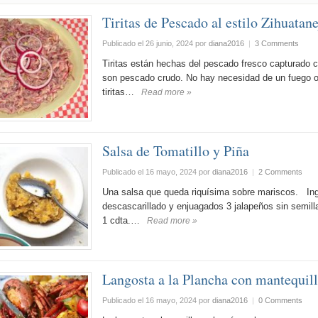
Tiritas de Pescado al estilo Zihuatan
Publicado el 26 junio, 2024
por
diana2016
|
3 Comments
Tiritas están hechas del pescado fresco capturado c
son pescado crudo. No hay necesidad de un fuego o 
tiritas…
Read more »
Salsa de Tomatillo y Piña
Publicado el 16 mayo, 2024
por
diana2016
|
2 Comments
Una salsa que queda riquísima sobre mariscos. Ingr
descascarillado y enjuagados 3 jalapeños sin semilla
1 cdta.…
Read more »
Langosta a la Plancha con mantequil
Publicado el 16 mayo, 2024
por
diana2016
|
0 Comments