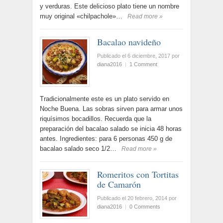
y verduras. Este delicioso plato tiene un nombre
muy original «chilpachole»…
Read more »
Bacalao navideño
Publicado el 6 diciembre, 2017
por
diana2016
|
1 Comment
Tradicionalmente este es un plato servido en
Noche Buena. Las sobras sirven para armar unos
riquísimos bocadillos. Recuerda que la
preparación del bacalao salado se inicia 48 horas
antes. Ingredientes: para 6 personas 450 g de
bacalao salado seco 1/2…
Read more »
Romeritos con Tortitas
de Camarón
Publicado el 20 febrero, 2014
por
diana2016
|
0 Comments