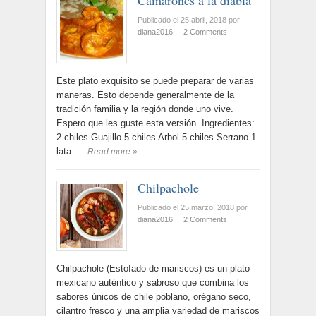
Camarones a la diabla
Publicado el 25 abril, 2018
por
diana2016
|
2 Comments
Este plato exquisito se puede preparar de varias
maneras. Esto depende generalmente de la
tradición familia y la región donde uno vive.
Espero que les guste esta versión. Ingredientes:
2 chiles Guajillo 5 chiles Arbol 5 chiles Serrano 1
lata…
Read more »
Chilpachole
Publicado el 25 marzo, 2018
por
diana2016
|
2 Comments
Chilpachole (Estofado de mariscos) es un plato
mexicano auténtico y sabroso que combina los
sabores únicos de chile poblano, orégano seco,
cilantro fresco y una amplia variedad de mariscos