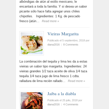
albóndigas de atún al estilo mexicano, le
encantará a toda la familia. Y si desea un sabor
picante sólo hace falta agregar unos chiles
chipotles. Ingredientes: 1 Kg. de pescado
fresco (atún…
Read more »
Vieiras Margarita
Publicado el 5 septiembre, 2018
por
diana2016
|
8 Comments
La combinación del tequila y lima les da a estas
vieiras un sabor tipo margarita. Ingredientes: 24
vieiras grandes 1/2 taza aceite de oliva 1/4 taza
tequila 1/4 taza jugo de lima fresco 1 cdta.
ralladura de lima recién rallado…
Read more »
Jaiba a la diabla
Publicado el 25 julio, 2018
por
diana2016
|
4 Comments