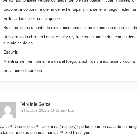
Añadir los tomates verdes cortados (también se pueden licuar) y saltear ot
Sazonar, incorporar la crema de leche, tapar y mantener a fuego medio has
Rellenar los chiles con el queso.
Batir las claras a punto de nieve, incorporando las yemas una a una, sin dej
Rebozar cada chile en harina y huevo, y freírlos en una sartén con un dedo 
cuando se doren.
Escurrir.
Mientras se fríen, poner la salsa al fuego, añadir los chiles, tapar y cocina
Servir inmediatamente.
Virginia Garza
23 octubre, 2022 at 10:12 pm
· Edit
Diana!!!! Que delicia!!! Hace años (muchos) que los comí en casa de un amigo,
todas las recetas que nos mandas!!! God bless you.