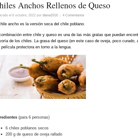
hiles Anchos Rellenos de Queso
icado el 6 octubre, 2022
por
diana2016
|
4 Comentarios
chile ancho es la versión seca del chile poblano.
combinación entre chile y queso es una de las más gratas que puedan encontr
oría de los chiles. La grasa del queso (en este caso de oveja, poco curado,
 película protectora en torno a la lengua.
redientes
(para 6 personas)
6 chiles poblanos secos
200 g de queso de oveja rallado