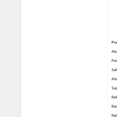
Pre
Abr
Pel
Sal
Aña
Saz
Rel
Bat
Reb