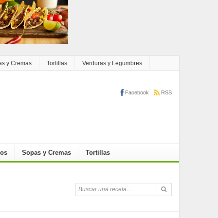
as y Cremas
Tortillas
Verduras y Legumbres
Facebook
RSS
cos
Sopas y Cremas
Tortillas