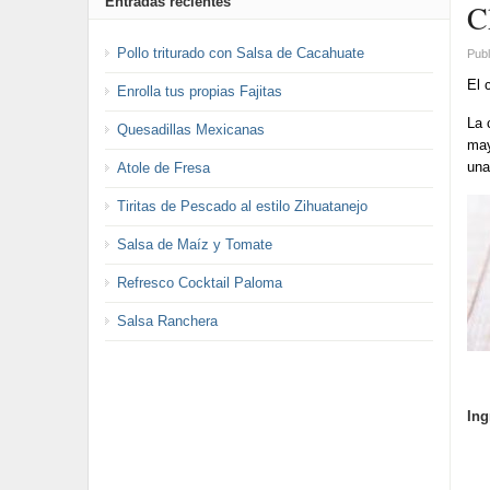
Entradas recientes
C
Pollo triturado con Salsa de Cacahuate
Publ
El 
Enrolla tus propias Fajitas
La 
Quesadillas Mexicanas
may
una
Atole de Fresa
Tiritas de Pescado al estilo Zihuatanejo
Salsa de Maíz y Tomate
Refresco Cocktail Paloma
Salsa Ranchera
Ing