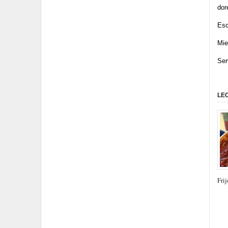
dor
Escu
Mie
Ser
LE
Frij