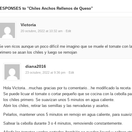
RESPONSES
to "Chiles Anchos Rellenos de Queso"
Victoria
20 octubre, 2022 at 10:32 am
· Edit
Se ven ricos aunque un poco difícil me imagino que se muele el tomate con l
primero se asan los chiles y luego se remojan
diana2016
23 octubre, 2022 at 9:36 pm
· Edit
Hola Victoria…muchas gracias por tu comentario…he modificado la receta 
Se puede licuar el tomate o cortar pequeño que se cocina con la cebolla par
los chiles primero. Se suavizan unos 5 minutos en agua caliente.
Abrir los chiles, retirar las semillas y las nervaduras y asarlos.
Pelarlos, mantener unos 5 minutos en remojo en agua caliente, para suavizar
Saltear la cebolla durante 3 o 4 minutos, removiendo constantemente.