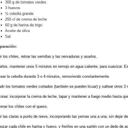
300 g de tomates verdes
3 huevos
½ cebolla grande
250 cl de crema de leche
60 g de harina de trigo
Aceite de oliva
Sal
paración:
ir los chiles, retirar las semillas y las nervaduras y asarlos.
arlos, mantener unos 5 minutos en remojo en agua caliente, para suavizar. Esc
tear la cebolla durante 3 o 4 minutos, removiendo constantemente.
dir los tomates verdes cortados (también se pueden licuar) y saltear otros 3
onar, incorporar la crema de leche, tapar y mantener a fuego medio hasta que
lenar los chiles con el queso.
ir las claras a punto de nieve, incorporando las yemas una a una, sin dejar de 
ozar
cada chile en harina y huevo, y freírlos en una sartén con un dedo de ac