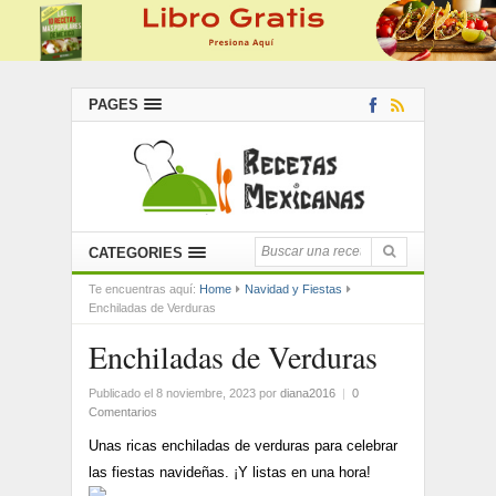
PAGES
CATEGORIES
Te encuentras aquí:
Home
Navidad y Fiestas
Enchiladas de Verduras
Enchiladas de Verduras
Publicado el 8 noviembre, 2023
por
diana2016
|
0
Comentarios
Unas ricas enchiladas de verduras para celebrar
las fiestas navideñas. ¡Y listas en una hora!