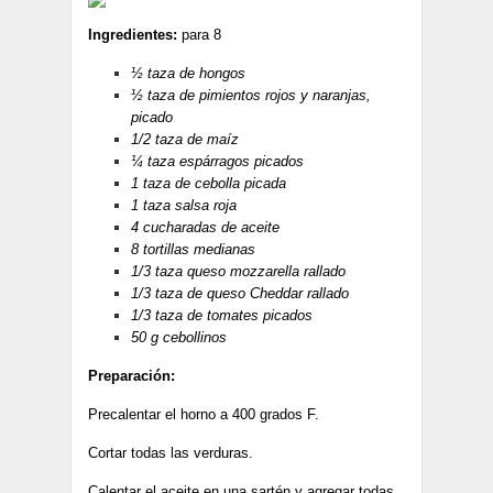
Ingredientes:
para 8
½ taza de hongos
½ taza de pimientos rojos y naranjas,
picado
1/2 taza de maíz
¼ taza espárragos picados
1 taza de cebolla picada
1 taza salsa roja
4 cucharadas de aceite
8 tortillas medianas
1/3 taza queso mozzarella rallado
1/3 taza de queso Cheddar rallado
1/3 taza de tomates picados
50 g cebollinos
Preparación:
Precalentar el horno a 400 grados F.
Cortar todas las verduras.
Calentar el aceite en una sartén y agregar todas