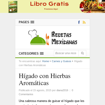
PAGES
CATEGORIES
Te encuentras aquí:
Home
Carnes y Guisos
Hígado
con Hierbas Aromáticas
Hígado con Hierbas
Aromáticas
Publicado el 15 agosto, 2015
por
diana2016
|
0
Comentarios
Una sabrosa manera de guisar el hígado que les