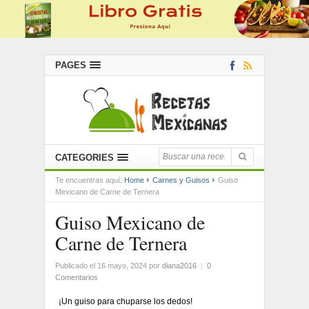
PAGES
CATEGORIES
Te encuentras aquí:
Home
Carnes y Guisos
Guiso
Mexicano de Carne de Ternera
Guiso Mexicano de
Carne de Ternera
Publicado el 16 mayo, 2024
por
diana2016
|
0
Comentarios
¡Un guiso para chuparse los dedos!