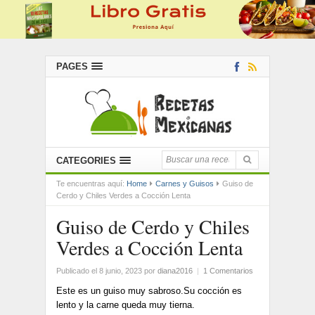
PAGES
CATEGORIES
Te encuentras aquí:
Home
Carnes y Guisos
Guiso de
Cerdo y Chiles Verdes a Cocción Lenta
Guiso de Cerdo y Chiles
Verdes a Cocción Lenta
Publicado el 8 junio, 2023
por
diana2016
|
1 Comentarios
Este es un guiso muy sabroso.Su cocción es
lento y la carne queda muy tierna.