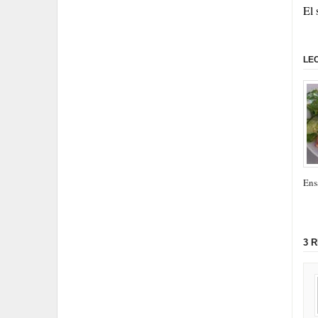
El 
LE
Ens
3 