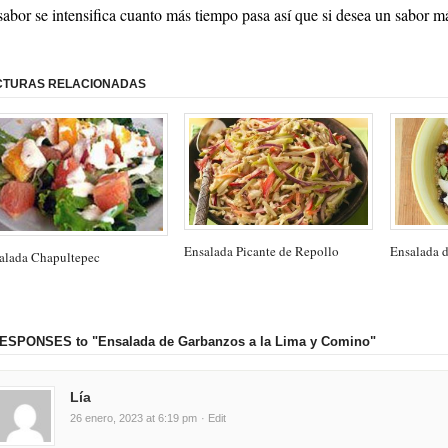
sabor se intensifica cuanto más tiempo pasa así que si desea un sabor más 
CTURAS RELACIONADAS
Ensalada Picante de Repollo
Ensalada d
alada Chapultepec
RESPONSES
to "Ensalada de Garbanzos a la Lima y Comino"
Lía
26 enero, 2023 at 6:19 pm
· Edit