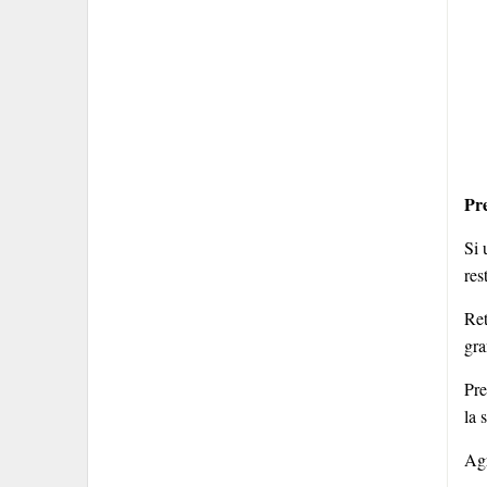
Pr
Si 
res
Ret
gra
Pre
la 
Agr