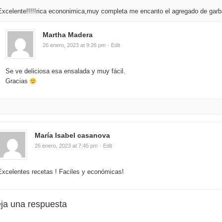
Excelente!!!!!rica econonimica,muy completa me encanto el agregado de gar
Martha Madera
26 enero, 2023 at 9:26 pm
· Edit
Se ve deliciosa esa ensalada y muy fácil.
Gracias
María Isabel casanova
26 enero, 2023 at 7:45 pm
· Edit
Excelentes recetas ! Faciles y económicas!
ja una respuesta