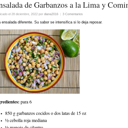
nsalada de Garbanzos a la Lima y Comi
icado el 28 diciembre, 2022
por
diana2016
|
3 Comentarios
 ensalada diferente. Su sabor se intensifica si lo deja reposar.
redientes:
para 6
850 g garbanzos cocidos o dos latas de 15 oz
½ cebolla roja mediana
½ manojo de cilantro