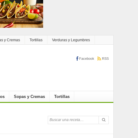
as y Cremas
Tortillas
Verduras y Legumbres
Facebook
RSS
cos
Sopas y Cremas
Tortillas