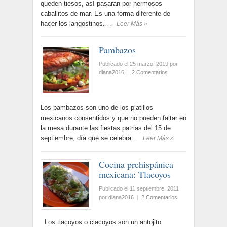
queden tiesos, así pasaran por hermosos
caballitos de mar. Es una forma diferente de
hacer los langostinos.…
Leer Más »
Pambazos
Publicado el 25 marzo, 2019
por
diana2016
|
2 Comentarios
Los pambazos son uno de los platillos
mexicanos consentidos y que no pueden faltar en
la mesa durante las fiestas patrias del 15 de
septiembre, día que se celebra…
Leer Más »
Cocina prehispánica
mexicana: Tlacoyos
Publicado el 11 septiembre, 2011
por
diana2016
|
2 Comentarios
Los tlacoyos o clacoyos son un antojito