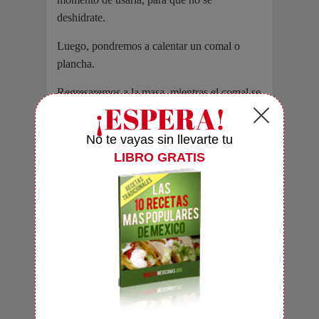
deshidrate.
Luego, pondremos a calentar un comal o
plancha.
Regresaremos a la masa, mientras el comal se
calienta, para hacer bolas como pequeñas
pelotas de béisbol. Lo más conveniente es
meter cada bola de masa dentro de dos
láminas de plástico, y luego, irla aplanando
con la ayuda de un rodillo de cocina.
Cuando hayamos aplanado la masa hasta
obtener una especie de rueda, colocaremos en
el centro una o dos cucharadas de la pasta de
frijoles refritos (dependiendo del tamaño que
estemos dando al tlacoyo). Luego,
doblaremos la masa como si estuviéramos
haciendo una quesadilla. Cuando hayamos