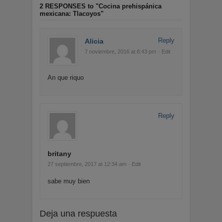
2 RESPONSES
to "Cocina prehispánica
mexicana: Tlacoyos"
Reply
Alicia
7 noviembre, 2016 at 8:43 pm
· Edit
An que riquo
Reply
britany
27 septiembre, 2017 at 12:34 am
· Edit
sabe muy bien
Deja una respuesta