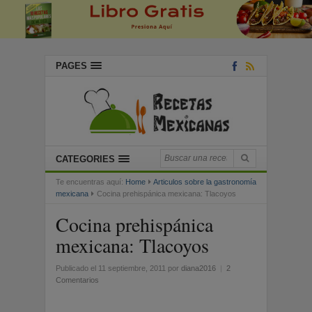
PAGES
CATEGORIES
Te encuentras aquí:
Home
Articulos sobre la gastronomía
mexicana
Cocina prehispánica mexicana: Tlacoyos
Cocina prehispánica
mexicana: Tlacoyos
Publicado el 11 septiembre, 2011
por
diana2016
|
2
Comentarios