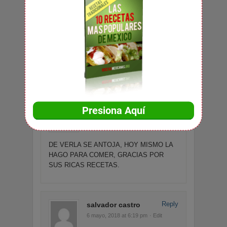
Reply
gissel
9 octubre, 2011 at 12:10 pm
· Edit
:'( eta comida sabe muy mala aprendan a
hacer algo mas rico y saludable.
Reply
Rebeca
6 mayo, 2018 at 2:21 pm
· Edit
DE VERLA SE ANTOJA, HOY MISMO LA
HAGO PARA COMER, GRACIAS POR
SUS RICAS RECETAS.
Reply
salvador castro
6 mayo, 2018 at 6:19 pm
· Edit