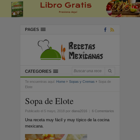
PAGES
CATEGORIES
Te encuentras aquí:
Home
Sopas y Cremas
Sopa de
Elote
Sopa de Elote
Publicado el 5 mayo, 2018
por
diana2016
|
6 Comentarios
Una receta muy fácil y muy típico de la cocina
mexicana.