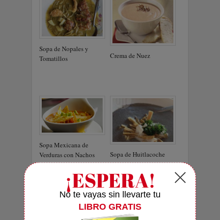
Sopa de Nopales y
Crema de Nuez
Tomatillos
Sopa Mexicana de
Sopa de Huitlacoche
Verduras con Nachos
6 RESPONSES
to "Sopa de Elote"