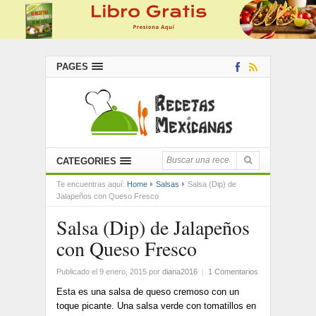
PAGES
CATEGORIES
Te encuentras aquí:
Home
Salsas
Salsa (Dip) de
Jalapeños con Queso Fresco
Salsa (Dip) de Jalapeños
con Queso Fresco
Publicado el 9 enero, 2015
por
diana2016
|
1 Comentarios
Esta es una salsa de queso cremoso con un
toque picante. Una salsa verde con tomatillos en