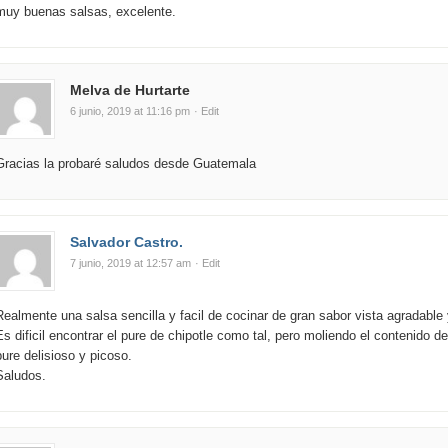
muy buenas salsas, excelente.
Melva de Hurtarte
6 junio, 2019 at 11:16 pm
· Edit
Gracias la probaré saludos desde Guatemala
Salvador Castro.
7 junio, 2019 at 12:57 am
· Edit
Realmente una salsa sencilla y facil de cocinar de gran sabor vista agradable 
Es dificil encontrar el pure de chipotle como tal, pero moliendo el contenido d
pure delisioso y picoso.
Saludos.