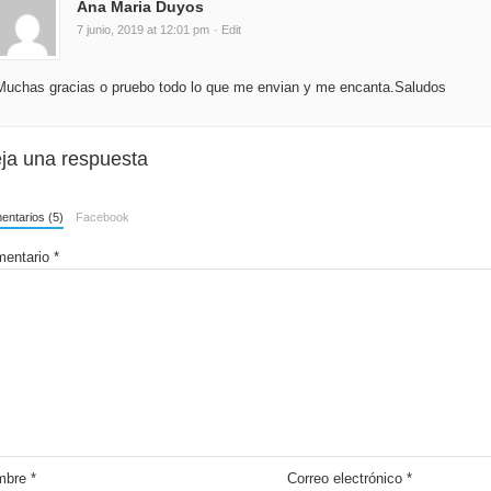
Ana Maria Duyos
7 junio, 2019 at 12:01 pm
· Edit
Muchas gracias o pruebo todo lo que me envian y me encanta.Saludos
ja una respuesta
ntarios (5)
Facebook
entario
*
mbre
*
Correo electrónico
*