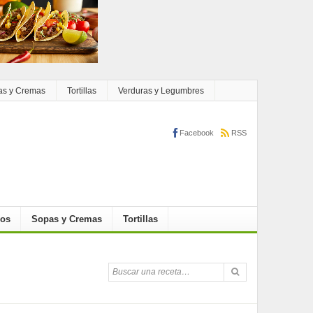
as y Cremas
Tortillas
Verduras y Legumbres
Facebook
RSS
cos
Sopas y Cremas
Tortillas