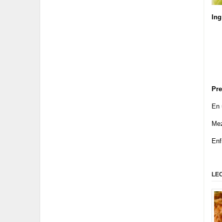
Ing
Pre
En 
Mez
Enf
LE