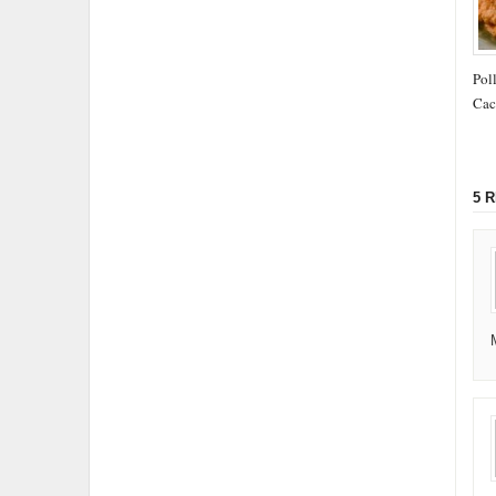
Poll
Cac
5 