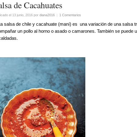
alsa de Cacahuates
icado el 13 junio, 2016
por
diana2016
|
1 Comentarios
a salsa de chile y cacahuate (maní) es una variación de una salsa t
mpañar un pollo al horno o asado o camarones. También se puede ut
caldadas.