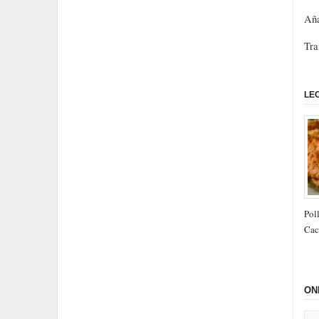
Aña
Tra
LE
Poll
Cac
ON