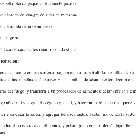
 cebolla blanca pequeña, finamente picado
 cucharada de vinagre de sidra de manzana
 cucharadita de orégano seco
al al gusto
/2 taza de cacahuates (maní) tostado sin sal
paración:
entar el aceite en una sartén a fuego medio-alto. Añadir las semillas de sésa
ta que las cebollas estén suaves y las semillas de sésamo estén ligeramente
irar del fuego, y transferir a un procesador de alimentos; dejar enfriar a t
go añadir el vinagre, el orégano y la sal, y hacer un puré hasta que quede s
ver a calentar la sartén y agregar los cacahuates. Tostar, moviendo la sarté
sladar al procesador de alimentos, y pulsar, junto con los demás ingredient
sos.