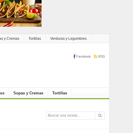
as y Cremas
Tortillas
Verduras y Legumbres
Facebook
RSS
cos
Sopas y Cremas
Tortillas