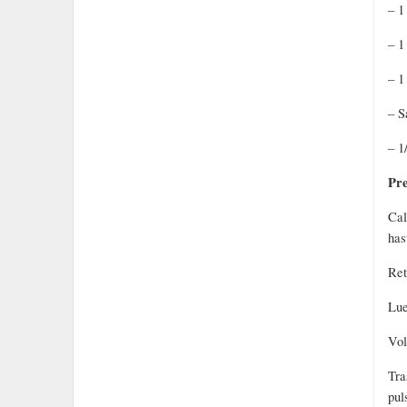
– 1
– 1
– 1
– S
– 1
Pre
Cal
has
Ret
Lue
Vol
Tra
pul