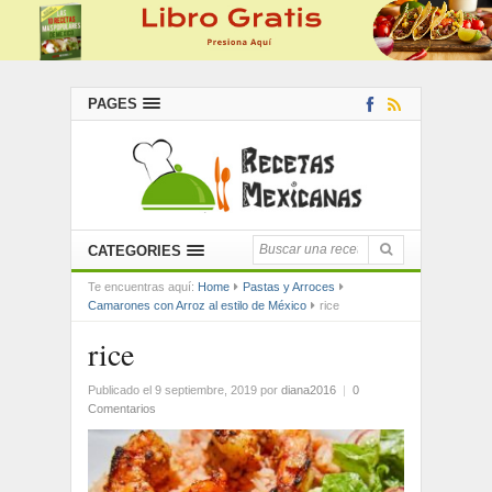
PAGES
CATEGORIES
Te encuentras aquí:
Home
Pastas y Arroces
Camarones con Arroz al estilo de México
rice
rice
Publicado el 9 septiembre, 2019
por
diana2016
|
0
Comentarios