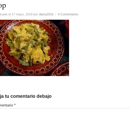
op
icado el 17 mayo, 2019
por
diana2016
|
0 Comentarios
ja tu comentario debajo
entario
*