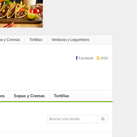
as y Cremas
Tortillas
Verduras y Legumbres
Facebook
RSS
cos
Sopas y Cremas
Tortillas