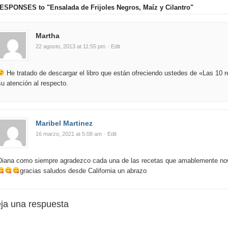
RESPONSES
to "Ensalada de Frijoles Negros, Maíz y Cilantro"
Martha
22 agosto, 2013 at 11:55 pm
· Edit
He tratado de descargar el libro que están ofreciendo ustedes de «Las 1
su atención al respecto.
Maribel Martinez
16 marzo, 2021 at 5:08 am
· Edit
Diana como siempre agradezco cada una de las recetas que amablemente now
gracias saludos desde California un abrazo
ja una respuesta