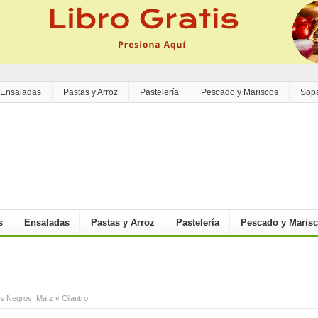
Ensaladas
Pastas y Arroz
Pastelería
Pescado y Mariscos
Sop
s
Ensaladas
Pastas y Arroz
Pastelería
Pescado y Maris
es Negros, Maíz y Cilantro