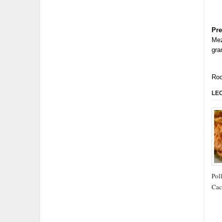
Pre
Mez
gra
Roc
LE
Poll
Cac