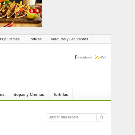
as y Cremas
Tortillas
Verduras y Legumbres
Facebook
RSS
cos
Sopas y Cremas
Tortillas