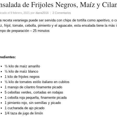
nsalada de Frijoles Negros, Maíz y Cila
icado el 9 febrero, 2021
por
diana2016
|
2 Comentarios
a receta veraniega puede ser servida con chips de tortilla como aperitivo, o
z, frijol, tomate, cebolla, pimiento y el aguacate, esta ensalada tiene la más 
mpo de preparación – 25 minutos
redientes:
½ kilo de maíz amarillo
½ kilo de maíz blanco
1 kilo de frijoles negros
½ kilo de tomates estilo italiano en cubitos
1 manojo de cilantro finamente picado
5 cebollas verdes, cortadas en rodajas
1 cebolla roja pequeña, finamente picada
1 pimiento rojo, sin semillas y picado
1 cucharada de ajo picado
1/4 taza de jugo de limón