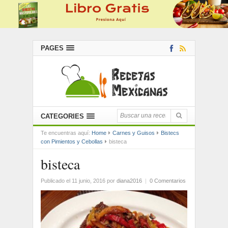
PAGES
CATEGORIES
Te encuentras aquí:
Home
Carnes y Guisos
Bistecs
con Pimientos y Cebollas
bisteca
bisteca
Publicado el 11 junio, 2016
por
diana2016
|
0 Comentarios