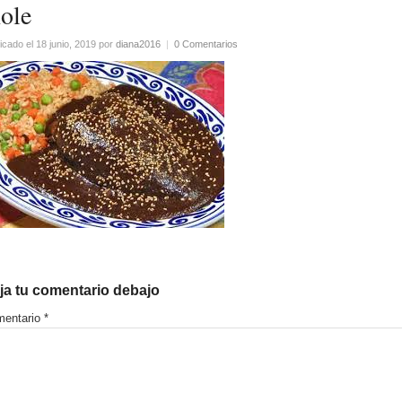
ole
icado el 18 junio, 2019
por
diana2016
|
0 Comentarios
ja tu comentario debajo
entario
*