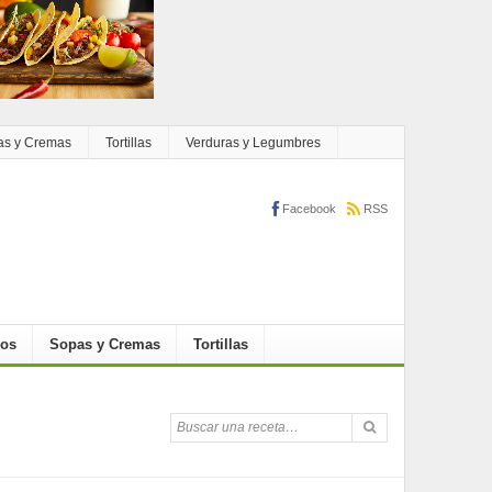
as y Cremas
Tortillas
Verduras y Legumbres
Facebook
RSS
cos
Sopas y Cremas
Tortillas