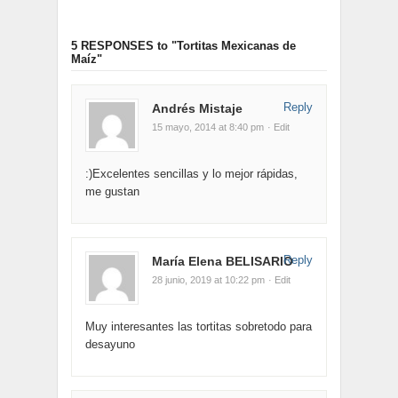
5 RESPONSES
to "Tortitas Mexicanas de
Maíz"
Reply
Andrés Mistaje
15 mayo, 2014 at 8:40 pm
· Edit
:)Excelentes sencillas y lo mejor rápidas,
me gustan
Reply
María Elena BELISARIO
28 junio, 2019 at 10:22 pm
· Edit
Muy interesantes las tortitas sobretodo para
desayuno