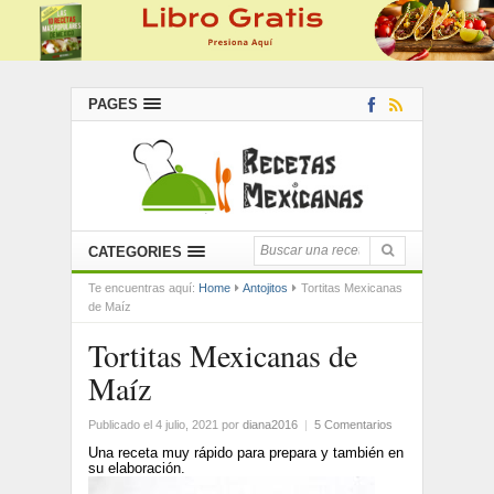
PAGES
CATEGORIES
Te encuentras aquí:
Home
Antojitos
Tortitas Mexicanas
de Maíz
Tortitas Mexicanas de
Maíz
Publicado el 4 julio, 2021
por
diana2016
|
5 Comentarios
Una receta muy rápido para prepara y también en
su elaboración.