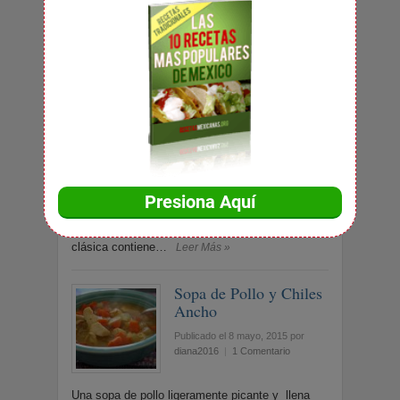
legumbres que más fibra contienen. Para las
personas a las que estos alimentos les producen
flatulencia,…
Leer Más »
Caldo Tlalpeño
Publicado el 15 septiembre, 2017
por
diana2016
|
3 Comentarios
El caldo tlalpeño, es un plato tradicional de
México que nació en el sur de la capital en una
zona llamada Tlalpan. Esta sopa
clásica contiene…
Leer Más »
Sopa de Pollo y Chiles
Ancho
Publicado el 8 mayo, 2015
por
diana2016
|
1 Comentario
Una sopa de pollo ligeramente picante y llena