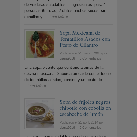
de verduras saludables. Ingredientes: para 4
personas (6 tazas) 2 chiles anchos secos, sin
semillas y…
Leer Más »
Sopa Mexicana de
Tomatillos Asados con
Pesto de Cilantro
Publicado el 21 marzo, 2015
por
diana2016
|
0 Comentarios
Una sopa picante que contiene aromas de la
cocina mexicana. Saborea un caldo con el toque
de tomatillos asados, comino y un pesto de…
Leer Más »
Sopa de frijoles negros
chipotle con cebolla en
escabeche de limón
Publicado el 21 abril, 2014
por
diana2016
|
0 Comentarios
Una sopa muy saludable con cebollitas dulces,