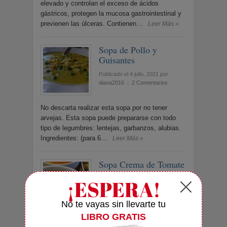
elevado y controlan el exceso de ácidos
gástricos, protegen la mucosa gastrointestinal y
previenen las úlceras. Contienen…
Leer Más »
Sopa de Pollo y
Guisantes
Publicado el 4 julio, 2021
por
diana2016
|
2 Comentarios
No descarta realizar esta sopa por no tener
arvejas. Esta sopa puede prepararse con todo
tipo de legumbres: lentejas, garbanzos, alubias.
Ingredientes: (para 6…
Leer Más »
Sopa Crema de Tomate
y Maíz
Publicado el 2 mayo, 2021
por
diana2016
|
3 Comentarios
Las alubias (un tipo de porotos) son las