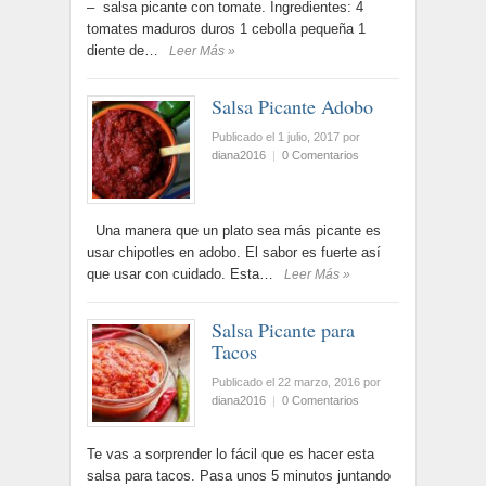
– salsa picante con tomate. Ingredientes: 4
tomates maduros duros 1 cebolla pequeña 1
diente de…
Leer Más »
Salsa Picante Adobo
Publicado el 1 julio, 2017
por
diana2016
|
0 Comentarios
Una manera que un plato sea más picante es
usar chipotles en adobo. El sabor es fuerte así
que usar con cuidado. Esta…
Leer Más »
Salsa Picante para
Tacos
Publicado el 22 marzo, 2016
por
diana2016
|
0 Comentarios
Te vas a sorprender lo fácil que es hacer esta
salsa para tacos. Pasa unos 5 minutos juntando