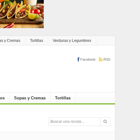
as y Cremas
Tortillas
Verduras y Legumbres
Facebook
RSS
cos
Sopas y Cremas
Tortillas