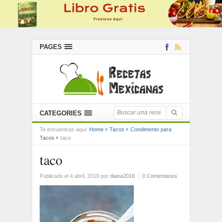
PAGES
CATEGORIES
Te encuentras aquí:
Home
Tacos
Condimento para
Tacos
taco
taco
Publicado el 4 abril, 2019
por
diana2016
|
0 Comentarios