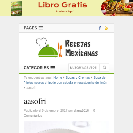
PAGES
CATEGORIES
Te encuentras aquí:
Home
Sopas y Cremas
Sopa de
frijoles negros chipotle con cebolla en escabeche de limón
aasofri
aasofri
Publicado el 5 diciembre, 2017
por
diana2016
|
0
Comentarios