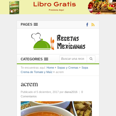
PAGES
CATEGORIES
Te encuentras aquí:
Home
Sopas y Cremas
Sopa
Crema de Tomate y Maíz
acrem
acrem
Publicado el 5 diciembre, 2017
por
diana2016
|
0
Comentarios