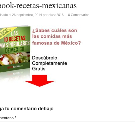
book-recetas-mexicanas
icado el 26 septiembre, 2014
por
diana2016
|
0 Comentarios
ja tu comentario debajo
entario
*