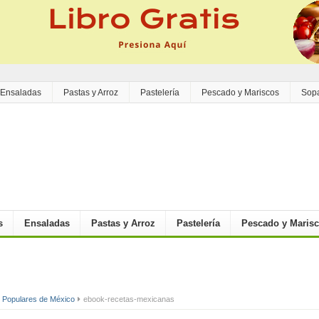
Ensaladas
Pastas y Arroz
Pastelería
Pescado y Mariscos
Sop
s
Ensaladas
Pastas y Arroz
Pastelería
Pescado y Maris
 Populares de México
ebook-recetas-mexicanas