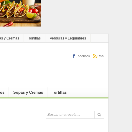
as y Cremas
Tortillas
Verduras y Legumbres
Facebook
RSS
cos
Sopas y Cremas
Tortillas