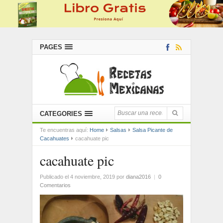
PAGES
CATEGORIES
Te encuentras aquí:
Home
Salsas
Salsa Picante de
Cacahuates
cacahuate pic
cacahuate pic
Publicado el 4 noviembre, 2019
por
diana2016
|
0
Comentarios