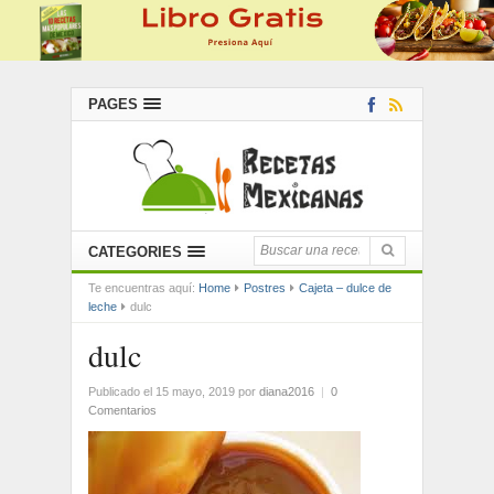
PAGES
CATEGORIES
Te encuentras aquí:
Home
Postres
Cajeta – dulce de
leche
dulc
dulc
Publicado el 15 mayo, 2019
por
diana2016
|
0
Comentarios