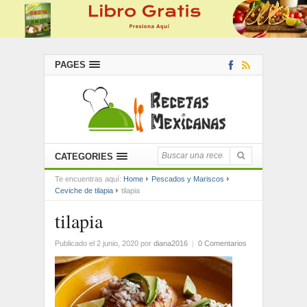
PAGES
CATEGORIES
Te encuentras aquí:
Home
Pescados y Mariscos
Ceviche de tilapia
tilapia
tilapia
Publicado el 2 junio, 2020
por
diana2016
|
0 Comentarios