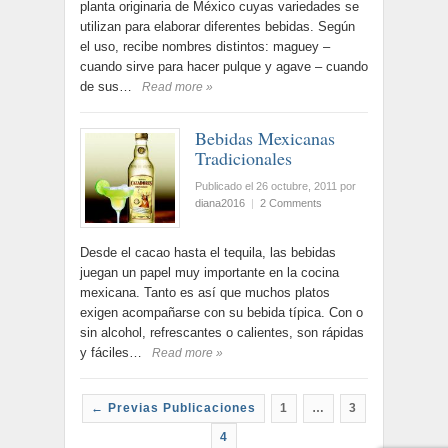
planta originaria de México cuyas variedades se
utilizan para elaborar diferentes bebidas. Según
el uso, recibe nombres distintos: maguey –
cuando sirve para hacer pulque y agave – cuando
de sus…
Read more »
Bebidas Mexicanas
Tradicionales
Publicado el 26 octubre, 2011
por
diana2016
|
2 Comments
Desde el cacao hasta el tequila, las bebidas
juegan un papel muy importante en la cocina
mexicana. Tanto es así que muchos platos
exigen acompañarse con su bebida típica. Con o
sin alcohol, refrescantes o calientes, son rápidas
y fáciles…
Read more »
← Previas Publicaciones
1
…
3
4