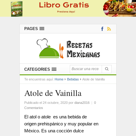
PAGES
CATEGORIES
Te encuentras aquí:
Home
Bebidas
Atole de Vainilla
Atole de Vainilla
Publicado el 24 octubre, 2020
por
diana2016
|
0
Comentarios
El atol o atole es una bebida de
origen prehispánico y muy popular en
México. Es una cocción dulce