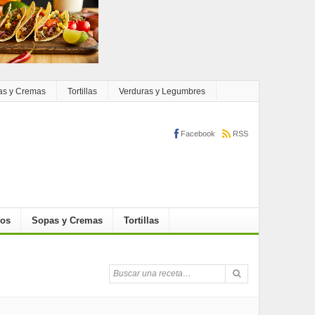
as y Cremas
Tortillas
Verduras y Legumbres
Facebook
RSS
cos
Sopas y Cremas
Tortillas