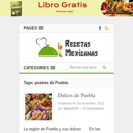
PAGES
CATEGORIES
Tags: postres de Puebla
Dulces de Puebla
Publicado el 14 noviembre, 2011
por
diana2016
|
0 Comentarios
La región de Puebla y sus dulces En las