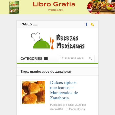
PAGES
CATEGORIES
Tags: mantecados de zanahorai
Dulces típicos
mexicanos –
Mantecados de
Zanahoria
Publicado el 8 junio, 2023
por
diana2016
|
3 Comentarios