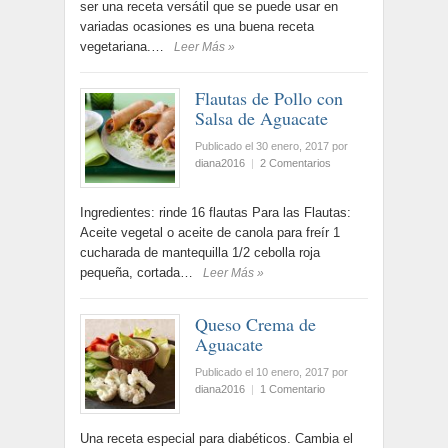
ser una receta versátil que se puede usar en
variadas ocasiones es una buena receta
vegetariana.…
Leer Más »
Flautas de Pollo con
Salsa de Aguacate
Publicado el 30 enero, 2017
por
diana2016
|
2 Comentarios
Ingredientes: rinde 16 flautas Para las Flautas:
Aceite vegetal o aceite de canola para freír 1
cucharada de mantequilla 1/2 cebolla roja
pequeña, cortada…
Leer Más »
Queso Crema de
Aguacate
Publicado el 10 enero, 2017
por
diana2016
|
1 Comentario
Una receta especial para diabéticos. Cambia el